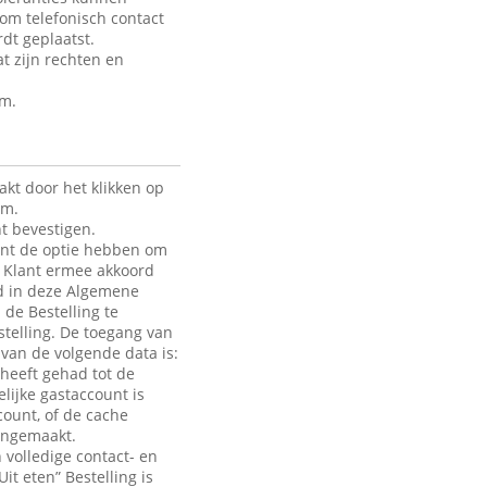
 om telefonisch contact
dt geplaatst.
t zijn rechten en
rm.
kt door het klikken op
rm.
t bevestigen.
lant de optie hebben om
de Klant ermee akkoord
ld in deze Algemene
 de Bestelling te
telling. De toegang van
e van de volgende data is:
heeft gehad tot de
lijke gastaccount is
count, of de cache
aangemaakt.
 volledige contact- en
it eten” Bestelling is