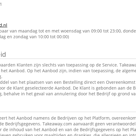
1
d.nl
kbaar van maandag tot en met woensdag van 09:00 tot 23:00, donde
rdag en zondag van 10:00 tot 00:00)
id
arden Klanten zijn slechts van toepassing op de Service. Takeawa
r het Aanbod. Op het Aanbod zijn, indien van toepassing, de alge
g.
ddel van het plaatsen van een Bestelling direct een Overeenkomst 
oor de Klant geselecteerde Aanbod. De Klant is gebonden aan de B
g, behalve in het geval van annulering door het Bedrijf op grond va
ert het Aanbod namens de Bedrijven op het Platform, overeenkom
de Bedrijfsgegevens. Takeaway.com aanvaardt geen verantwoordeli
r de inhoud van het Aanbod en van de Bedrijfsgegevens op het Pla
ieven gebruiken voor maaltijden en drankjes, die allergieën en in