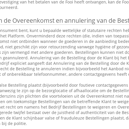
vestiging van het betalen van de Fooi heeft ontvangen, kan de Fo
tourneerd.
 de Overeenkomst en annulering van de Best
consument bent, kunt u bepaalde wettelijke of statutaire rechten 
 het Platform. Onverminderd deze rechten (die, indien van toepassin
omst niet ontbinden wanneer de goederen in de aanbieding bederfel
md, niet geschikt zijn voor retourzending vanwege hygiëne of gezo
k zijn vermengd met andere goederen. Bestellingen kunnen niet do
eannuleerd. Annulering van de Bestelling door de Klant bij het Be
drijf expliciet aangeeft dat Annulering van de Bestelling door de Kl
 recht de Bestelling te annuleren indien bijvoorbeeld het Aanbod ni
ct of onbereikbaar telefoonnummer, andere contactgegevens heeft 
alse Bestelling plaatst (bijvoorbeeld door foutieve contactgegevens 
anwezig te zijn op de bezorglocatie of afhaallocatie om de Bestelli
rszins zijn plichten die voortvloeien uit de Overeenkomst niet n
en om toekomstige Bestellingen van de betreffende Klant te weige
et recht om namens het Bedrijf Bestellingen te weigeren en Over
erede twijfel bestaat over de juistheid of authenticiteit van de Bes
en de Klant schijnbaar valse of frauduleuze Bestellingen plaatst,
bij de politie.