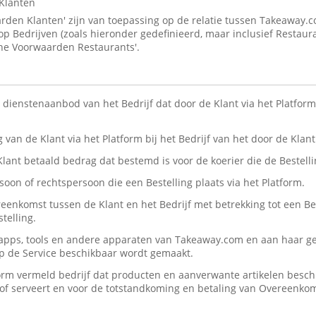
Klanten
den Klanten' zijn van toepassing op de relatie tussen Takeaway.
 op Bedrijven (zoals hieronder gedefinieerd, maar inclusief Restaur
ne Voorwaarden Restaurants'.
n dienstenaanbod van het Bedrijf dat door de Klant via het Platform 
ng van de Klant via het Platform bij het Bedrijf van het door de Kla
 Klant betaald bedrag dat bestemd is voor de koerier die de Bestelli
rsoon of rechtspersoon die een Bestelling plaats via het Platform.
reenkomst tussen de Klant en het Bedrijf met betrekking tot een Be
telling.
, apps, tools en andere apparaten van Takeaway.com en aan haar ge
op de Service beschikbaar wordt gemaakt.
form vermeld bedrijf dat producten en aanverwante artikelen beschik
n/of serveert en voor de totstandkoming en betaling van Overeenko