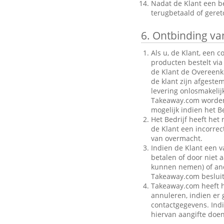
Nadat de Klant een be
terugbetaald of gere
6.
Ontbinding van
Als u, de Klant, een 
producten bestelt via
de Klant de Overeenk
de klant zijn afgeste
levering onlosmakelij
Takeaway.com worden g
mogelijk indien het Be
Het Bedrijf heeft het
de Klant een incorre
van overmacht.
Indien de Klant een v
betalen of door niet a
kunnen nemen) of ande
Takeaway.com besluit
Takeaway.com heeft h
annuleren, indien er g
contactgegevens. Indi
hiervan aangifte doen 