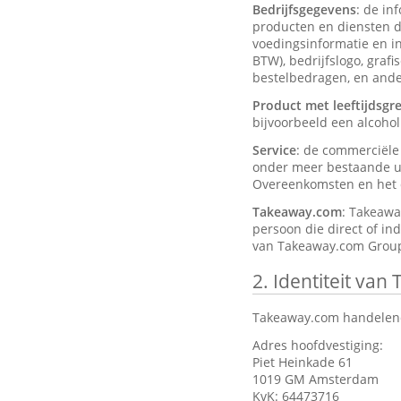
Bedrijfsgegevens
: de in
producten en diensten d
voedingsinformatie en ing
BTW), bedrijfslogo, graf
bestelbedragen, en ander
Product met leeftijdsgr
bijvoorbeeld een alcohol
Service
: de commerciël
onder meer bestaande ui
Overeenkomsten en het d
Takeaway.com
: Takeawa
persoon die direct of in
van Takeaway.com Group
2.
Identiteit van
Takeaway.com handelend
Adres hoofdvestiging:
Piet Heinkade 61
1019 GM Amsterdam
KvK: 64473716