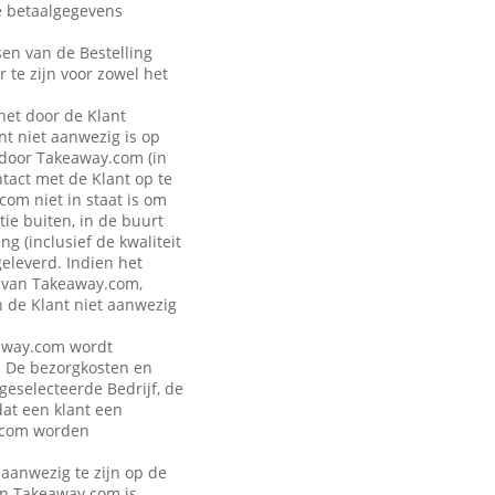
de betaalgegevens
sen van de Bestelling
r te zijn voor zowel het
 het door de Klant
t niet aanwezig is op
 door Takeaway.com (in
ntact met de Klant op te
om niet in staat is om
ie buiten, in de buurt
g (inclusief de kwaliteit
geleverd. Indien het
n van Takeaway.com,
n de Klant niet aanwezig
keaway.com wordt
. De bezorgkosten en
 geselecteerde Bedrijf, de
dat een klant een
y.com worden
 aanwezig te zijn op de
van Takeaway.com is