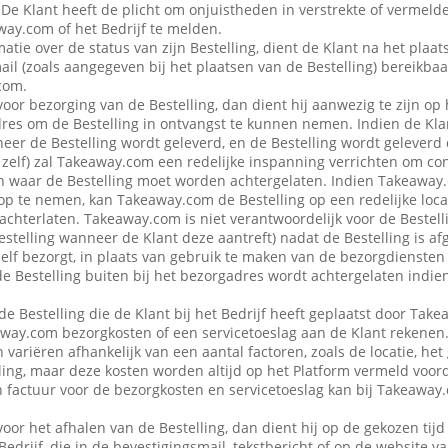
 De Klant heeft de plicht om onjuistheden in verstrekte of vermel
ay.com of het Bedrijf te melden.
atie over de status van zijn Bestelling, dient de Klant na het plaat
ail (zoals aangegeven bij het plaatsen van de Bestelling) bereikbaa
com.
voor bezorging van de Bestelling, dan dient hij aanwezig te zijn op
es om de Bestelling in ontvangst te kunnen nemen. Indien de Klan
eer de Bestelling wordt geleverd, en de Bestelling wordt geleverd
f zelf) zal Takeaway.com een redelijke inspanning verrichten om co
 waar de Bestelling moet worden achtergelaten. Indien Takeaway.c
op te nemen, kan Takeaway.com de Bestelling op een redelijke locat
achterlaten. Takeaway.com is niet verantwoordelijk voor de Bestellin
estelling wanneer de Klant deze aantreft) nadat de Bestelling is af
 zelf bezorgt, in plaats van gebruik te maken van de bezorgdienste
f de Bestelling buiten bij het bezorgadres wordt achtergelaten indie
de Bestelling die de Klant bij het Bedrijf heeft geplaatst door Ta
away.com bezorgkosten of een servicetoeslag aan de Klant rekenen
variëren afhankelijk van een aantal factoren, zoals de locatie, het
ing, maar deze kosten worden altijd op het Platform vermeld voor
en factuur voor de bezorgkosten en servicetoeslag kan bij Takeawa
voor het afhalen van de Bestelling, dan dient hij op de gekozen tijd
 Bedrijf, die in de bevestigingsmail, tekstbericht of op de website 