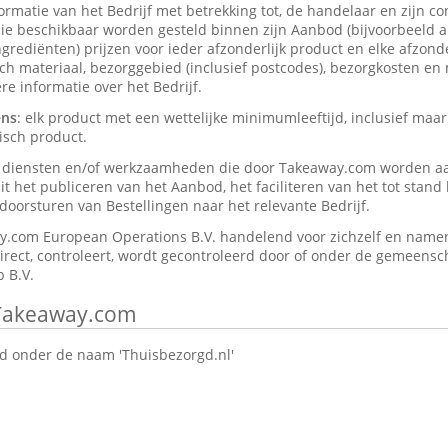
formatie van het Bedrijf met betrekking tot, de handelaar en zijn c
ie beschikbaar worden gesteld binnen zijn Aanbod (bijvoorbeeld a
rediënten) prijzen voor ieder afzonderlijk product en elke afzonder
isch materiaal, bezorggebied (inclusief postcodes), bezorgkosten en
e informatie over het Bedrijf.
ens
: elk product met een wettelijke minimumleeftijd, inclusief maar
isch product.
e diensten en/of werkzaamheden die door Takeaway.com worden a
t het publiceren van het Aanbod, het faciliteren van het tot stan
oorsturen van Bestellingen naar het relevante Bedrijf.
y.com European Operations B.V. handelend voor zichzelf en namen
direct, controleert, wordt gecontroleerd door of onder de gemeensch
 B.V.
 Takeaway.com
 onder de naam 'Thuisbezorgd.nl'