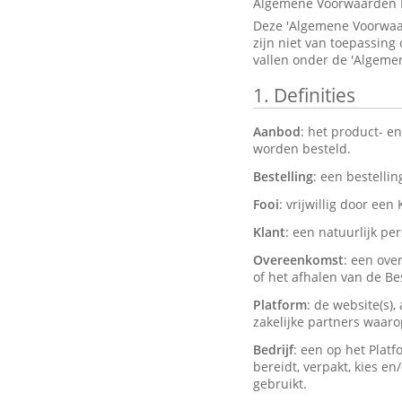
Algemene Voorwaarden 
Deze 'Algemene Voorwaar
zijn niet van toepassing
vallen onder de 'Algeme
1.
Definities
Aanbod
: het product- e
worden besteld.
Bestelling
: een bestelli
Fooi
: vrijwillig door een
Klant
: een natuurlijk pe
Overeenkomst
: een ove
of het afhalen van de Bes
Platform
: de website(s)
zakelijke partners waar
Bedrijf
: een op het Plat
bereidt, verpakt, kies e
gebruikt.