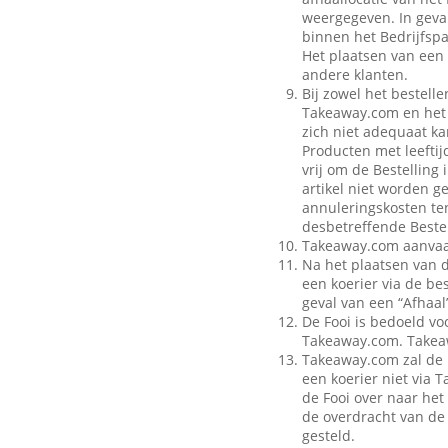
weergegeven. In geval
binnen het Bedrijfspa
Het plaatsen van een 
andere klanten.
Bij zowel het bestell
Takeaway.com en het B
zich niet adequaat ka
Producten met leeftij
vrij om de Bestelling
artikel niet worden g
annuleringskosten te
desbetreffende Bestel
Takeaway.com aanvaar
Na het plaatsen van 
een koerier via de be
geval van een “Afhaal”
De Fooi is bedoeld vo
Takeaway.com. Takeaw
Takeaway.com zal de 
een koerier niet via
de Fooi over naar het 
de overdracht van de 
gesteld.