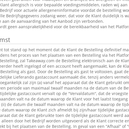
Klant allergisch is voor bepaalde voedingsmiddelen, raden wij aan
edrijf voor actuele allergeneninformatie voordat de bestelling wor
le Bedrijfsgegevens zodanig weer, dat voor de Klant duidelijk is wa
ie aan de aanvaarding van het Aanbod zijn verbonden.
dt geen aansprakelijkheid voor de bereikbaarheid van het Platfo
mst
tot stand op het moment dat de Klant de Bestelling definitief maa
jdens het proces van het plaatsen van een Bestelling via het Platfo
estelling, zal Takeaway.com de Bestelling elektronisch aan de Klan
 eerder heeft ingelogd of een account heeft aangemaakt, kan de K
Bestelling als gast. Door de Bestelling als gast te voltooien, gaat 
jdelijke Lieferando gastaccount aanmaakt die, tenzij anders verme
egankelijk zal zijn (a) vanaf het apparaat dat de Klant gebruikt om
r een periode van maximaal twaalf maanden na de datum van de Bes
 tijdelijke gastaccount vervalt op de ''Vervaldatum'', dat de vroegst
maanden valt na de datum waarop de Klant voor het laatst toegang 
t; (ii) de datum die twaalf maanden valt na de datum waarop de tijde
e datum waarop de Klant zich afmeldt bij zijn/haar tijdelijke gastac
raat dat de Klant gebruikte toen de tijdelijke gastaccount werd 
lleen door het Bedrijf worden uitgevoerd als de Klant correcte en
t bij het plaatsen van de Bestelling. In geval van een “Afhaal” of “U