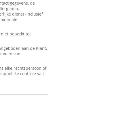
ontactigegevens, de
llergenen,
lijke dienst (inclusief
 minimale
 niet beperkt tot
angeboden aan de Klant,
d komen van
s elke rechtspersoon of
appelijke controle valt