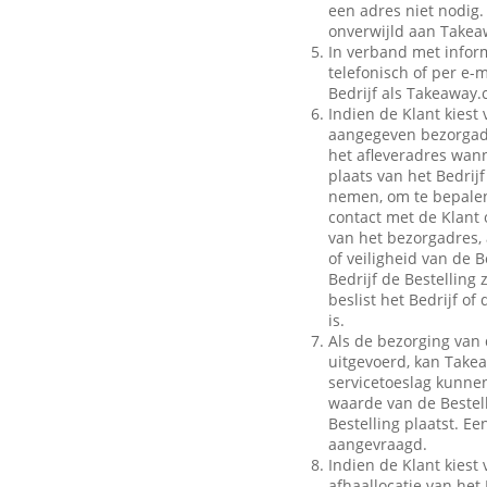
een adres niet nodig.
onverwijld aan Takeaw
In verband met inform
telefonisch of per e-m
Bedrijf als Takeaway.
Indien de Klant kiest 
aangegeven bezorgadr
het afleveradres wann
plaats van het Bedrij
nemen, om te bepalen
contact met de Klant 
van het bezorgadres, 
of veiligheid van de B
Bedrijf de Bestelling
beslist het Bedrijf o
is.
Als de bezorging van 
uitgevoerd, kan Take
servicetoeslag kunnen 
waarde van de Bestell
Bestelling plaatst. E
aangevraagd.
Indien de Klant kiest 
afhaallocatie van het