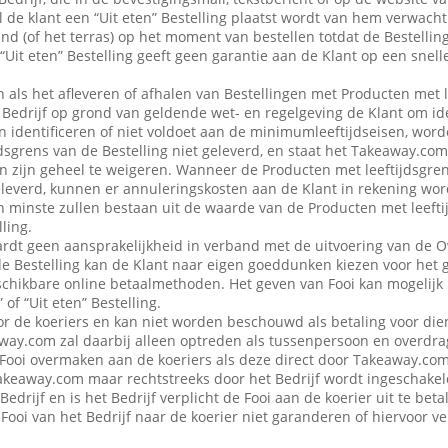
 de klant een “Uit eten” Bestelling plaatst wordt van hem verwacht d
nd (of het terras) op het moment van bestellen totdat de Bestellin
“Uit eten” Bestelling geeft geen garantie aan de Klant op een snell
en als het afleveren of afhalen van Bestellingen met Producten met 
edrijf op grond van geldende wet- en regelgeving de Klant om iden
n identificeren of niet voldoet aan de minimumleeftijdseisen, word
dsgrens van de Bestelling niet geleverd, en staat het Takeaway.com
 in zijn geheel te weigeren. Wanneer de Producten met leeftijdsgre
eleverd, kunnen er annuleringskosten aan de Klant in rekening wo
n minste zullen bestaan uit de waarde van de Producten met leefti
ling.
dt geen aansprakelijkheid in verband met de uitvoering van de 
de Bestelling kan de Klant naar eigen goeddunken kiezen voor het 
schikbare online betaalmethoden. Het geven van Fooi kan mogelijk n
 of “Uit eten” Bestelling.
or de koeriers en kan niet worden beschouwd als betaling voor die
ay.com zal daarbij alleen optreden als tussenpersoon en overdra
Fooi overmaken aan de koeriers als deze direct door Takeaway.com 
 Takeaway.com maar rechtstreeks door het Bedrijf wordt ingeschak
Bedrijf en is het Bedrijf verplicht de Fooi aan de koerier uit te be
Fooi van het Bedrijf naar de koerier niet garanderen of hiervoor 