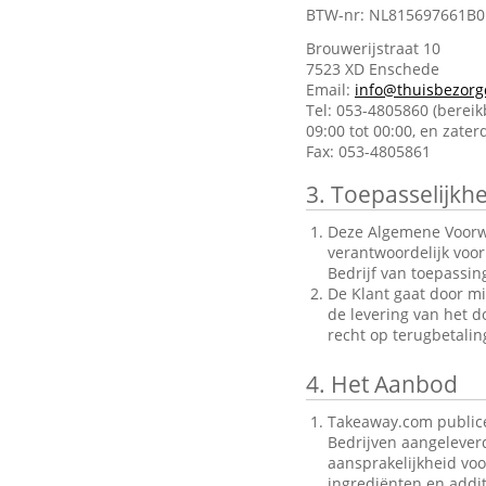
BTW-nr: NL815697661B0
Brouwerijstraat 10
7523 XD Enschede
Email:
info@thuisbezorg
Tel: 053-4805860 (berei
09:00 tot 00:00, en zate
Fax: 053-4805861
3.
Toepasselijkhe
Deze Algemene Voorwa
verantwoordelijk voo
Bedrijf van toepassin
De Klant gaat door mi
de levering van het d
recht op terugbetalin
4.
Het Aanbod
Takeaway.com publice
Bedrijven aangelever
aansprakelijkheid voo
ingrediënten en addit