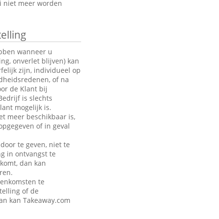
oi niet meer worden
elling
hebben wanneer u
g, onverlet blijven) kan
ijk zijn, individueel op
ndheidsredenen, of na
or de Klant bij
drijf is slechts
ant mogelijk is.
et meer beschikbaar is,
opgegeven of in geval
door te geven, niet te
ng in ontvangst te
akomt, dan kan
ren.
eenkomsten te
telling of de
 dan kan Takeaway.com