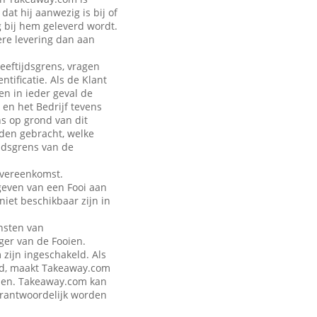
at hij aanwezig is bij of
g bij hem geleverd wordt.
ere levering dan aan
leeftijdsgrens, vragen
tificatie. Als de Klant
en in ieder geval de
 en het Bedrijf tevens
ns op grond van dit
rden gebracht, welke
jdsgrens van de
Overeenkomst.
geven van een Fooi aan
iet beschikbaar zijn in
nsten van
ger van de Fooien.
zijn ingeschakeld. Als
eld, maakt Takeaway.com
talen. Takeaway.com kan
verantwoordelijk worden