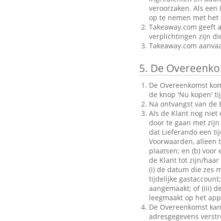
veroorzaken. Als een 
op te nemen met het B
Takeaway.com geeft al
verplichtingen zijn d
Takeaway.com aanvaar
5.
De Overeenko
De Overeenkomst komt 
de knop 'Nu kopen' ti
Na ontvangst van de B
Als de Klant nog niet
door te gaan met zijn 
dat Lieferando een ti
Voorwaarden, alleen to
plaatsen; en (b) voo
de Klant tot zijn/haar
(i) de datum die zes 
tijdelijke gastaccoun
aangemaakt; of (iii) d
leegmaakt op het appa
De Overeenkomst kan a
adresgegevens verstrek