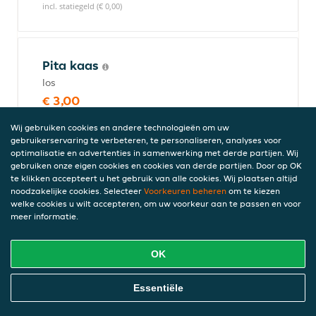
incl. statiegeld (€ 0,00)
Pita kaas
los
€ 3,00
incl. statiegeld (€ 0,00)
Wij gebruiken cookies en andere technologieën om uw
gebruikerservaring te verbeteren, te personaliseren, analyses voor
optimalisatie en advertenties in samenwerking met derde partijen. Wij
gebruiken onze eigen cookies en cookies van derde partijen. Door op OK
Klein broodje kipshoarma
te klikken accepteert u het gebruik van alle cookies. Wij plaatsen altijd
Inclusief knoflooksaus
noodzakelijke cookies. Selecteer
Voorkeuren beheren
om te kiezen
welke cookies u wilt accepteren, om uw voorkeur aan te passen en voor
€ 7,50
meer informatie.
incl. statiegeld (€ 0,00)
OK
Groot broodje kipshoarma
Online Eten Bestellen
Essentiële
Met knoflooksaus
€ 8,50