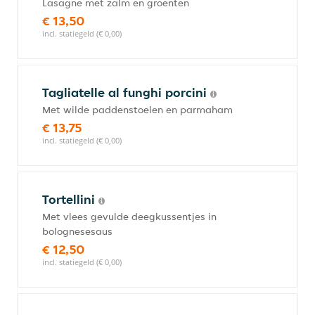
Lasagne met zalm en groenten
€ 13,50
incl. statiegeld (€ 0,00)
Tagliatelle al funghi porcini
Met wilde paddenstoelen en parmaham
€ 13,75
incl. statiegeld (€ 0,00)
Tortellini
Met vlees gevulde deegkussentjes in
bolognesesaus
€ 12,50
incl. statiegeld (€ 0,00)