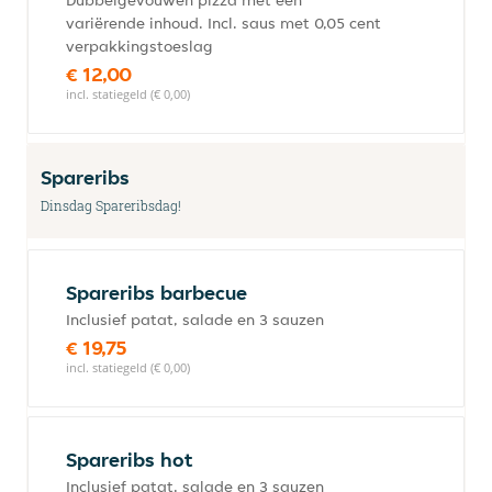
Dubbelgevouwen pizza met een
variërende inhoud. Incl. saus met 0,05 cent
verpakkingstoeslag
€ 12,00
incl. statiegeld (€ 0,00)
Spareribs
Dinsdag Spareribsdag!
Spareribs barbecue
Inclusief patat, salade en 3 sauzen
€ 19,75
incl. statiegeld (€ 0,00)
Spareribs hot
Inclusief patat, salade en 3 sauzen