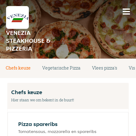
VENEZIA
STEAKHOUSE &
PIZZERIA
Chefs keuze
Vegetarische Pizza
Vlees pizza's
Vis
Chefs keuze
Hier staan we om bekent in de buurt!
Pizza spareribs
Tomatensaus, mozzarella en spareribs